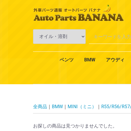
ベンツ
BMW
アウディ
Aクラス
Bクラス
Cクラス
Eクラス
CLKクラス
CLSクラス
CLクラス
Sクラス
SLKクラス
SLクラス
Mクラス
Vクラス
Rクラス
Gクラス
GLクラス
GLKクラス
VANEO
スマート
CLAクラス
1シリーズ
3シリーズ
4シリーズ
5シリーズ
6シリーズ
7シリーズ
Xシリーズ
Zシリーズ
MINI（ミニ）
2シリーズ
W168
W169
W176
W245
W246
W242
W202
W203
W204
W201
W210
W211
W212
W124
W208
W209
W219
W218
W215
W216
W126
W140
W220
W221
W222
R170
R171
R129
R230
W163
W164
W638
W639
W251
W463
X164
X204
W414
450
451
エンジ
エンジ
冷却・
AC・
ミッシ
アクス
ブレー
一般電
オイル
エクス
インテ
全商品
BMW
MINI（ミニ）
R55/R56/R57
お探しの商品は見つかりませんでした。