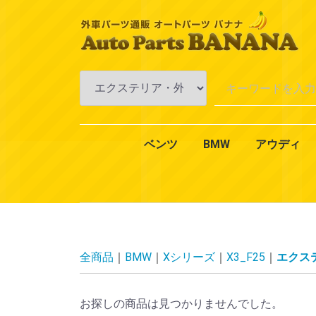
ベンツ
BMW
アウディ
Aクラス
Bクラス
Cクラス
Eクラス
CLKクラス
CLSクラス
CLクラス
Sクラス
SLKクラス
SLクラス
Mクラス
Vクラス
Rクラス
Gクラス
GLクラス
GLKクラス
VANEO
スマート
CLAクラス
1シリーズ
3シリーズ
4シリーズ
5シリーズ
6シリーズ
7シリーズ
Xシリーズ
Zシリーズ
MINI（ミニ）
2シリーズ
W168
W169
W176
W245
W246
W242
W202
W203
W204
W201
W210
W211
W212
W124
W208
W209
W219
W218
W215
W216
W126
W140
W220
W221
W222
R170
R171
R129
R230
W163
W164
W638
W639
W251
W463
X164
X204
W414
450
451
エンジ
エンジ
冷却・
AC・
ミッシ
アクス
ブレー
一般電
オイル
エクス
インテ
全商品
BMW
Xシリーズ
X3_F25
エクス
お探しの商品は見つかりませんでした。