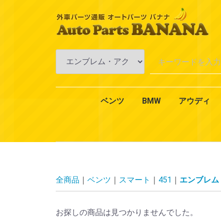
ベンツ
BMW
アウディ
Aクラス
Bクラス
Cクラス
Eクラス
CLKクラス
CLSクラス
CLクラス
Sクラス
SLKクラス
SLクラス
Mクラス
Vクラス
Rクラス
Gクラス
GLクラス
GLKクラス
VANEO
スマート
CLAクラス
1シリーズ
3シリーズ
4シリーズ
5シリーズ
6シリーズ
7シリーズ
Xシリーズ
Zシリーズ
MINI（ミニ）
2シリーズ
W168
W169
W176
W245
W246
W242
W202
W203
W204
W201
W210
W211
W212
W124
W208
W209
W219
W218
W215
W216
W126
W140
W220
W221
W222
R170
R171
R129
R230
W163
W164
W638
W639
W251
W463
X164
X204
W414
450
451
エンジ
エンジ
冷却・
AC・
ミッシ
アクス
ブレー
一般電
オイル
エクス
インテ
全商品
ベンツ
スマート
451
エンブレム
お探しの商品は見つかりませんでした。