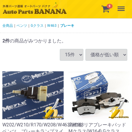
Menu
0
全商品
ベンツ
Gクラス
W463
ブレーキ
2
件
の商品がみつかりました。
W202/W210/R170/W208/W463/W163
高性能 リアブレーキパッド
ベンツ ブレーキランプスイ
Mクラス(W164) Gクラス