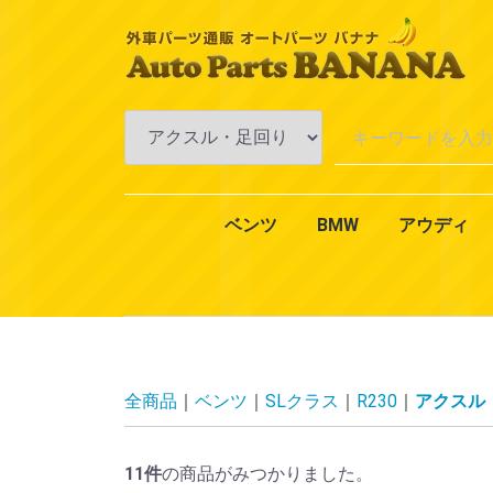
ベンツ
BMW
アウディ
Aクラス
Bクラス
Cクラス
Eクラス
CLKクラス
CLSクラス
CLクラス
Sクラス
SLKクラス
SLクラス
Mクラス
Vクラス
Rクラス
Gクラス
GLクラス
GLKクラス
VANEO
スマート
CLAクラス
1シリーズ
3シリーズ
4シリーズ
5シリーズ
6シリーズ
7シリーズ
Xシリーズ
Zシリーズ
MINI（ミニ）
2シリーズ
W168
W169
W176
W245
W246
W242
W202
W203
W204
W201
W210
W211
W212
W124
W208
W209
W219
W218
W215
W216
W126
W140
W220
W221
W222
R170
R171
R129
R230
W163
W164
W638
W639
W251
W463
X164
X204
W414
450
451
エンジ
エンジ
冷却・
AC・
ミッシ
アクス
ブレー
一般電
オイル
エクス
インテ
全商品
ベンツ
SLクラス
R230
アクスル
11
件
の商品がみつかりました。