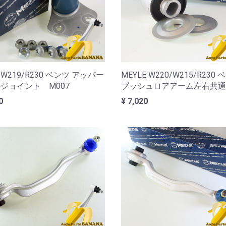
/W219/R230 ベンツ アッパー
MEYLE W220/W215/R230
ジョイント M007
ブッシュロアアーム左右共通 
0
¥ 7,020