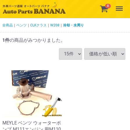
Menu
0
全商品
ベンツ
CLKクラス
W208
冷却・水周り
1
件
の商品がみつかりました。
MEYLE ベンツ ウォーターポ
ンプ M111エンジン 用M110