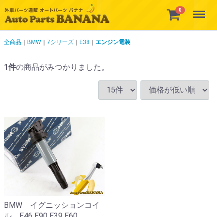
Menu
0
全商品
BMW
7シリーズ
E38
エンジン電装
1
件
の商品がみつかりました。
BMW イグニッションコイ
ル E46 E90 E39 E60