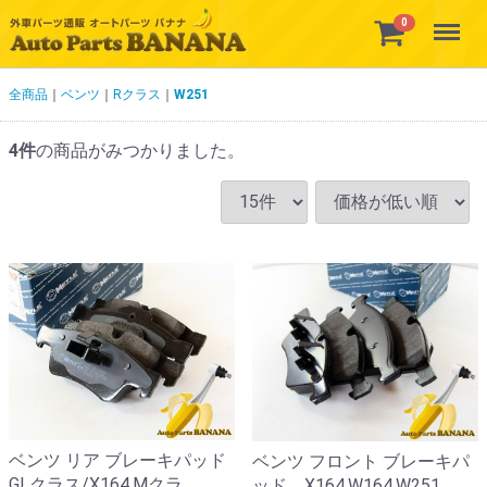
Menu
0
全商品
ベンツ
Rクラス
W251
4
件
の商品がみつかりました。
ベンツ リア ブレーキパッド
ベンツ フロント ブレーキパ
GLクラス/X164,Mクラ
ッド X164,W164,W251