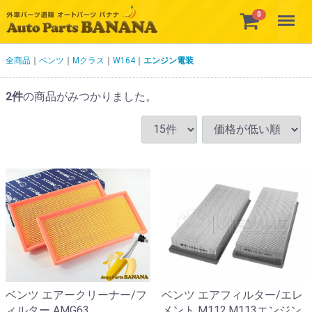
Menu
0
全商品
ベンツ
Mクラス
W164
エンジン電装
2
件
の商品がみつかりました。
ベンツ エアフィルター/エレ
ベンツ エアークリーナー/フ
メント M112,M113エンジン
ィルター AMG63