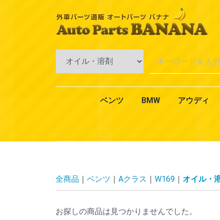
ベンツ
BMW
アウディ
Aクラス
Bクラス
Cクラス
Eクラス
CLKクラス
CLSクラス
CLクラス
Sクラス
SLKクラス
SLクラス
Mクラス
Vクラス
Rクラス
Gクラス
GLクラス
GLKクラス
VANEO
スマート
CLAクラス
1シリーズ
3シリーズ
4シリーズ
5シリーズ
6シリーズ
7シリーズ
Xシリーズ
Zシリーズ
MINI（ミニ）
2シリーズ
W168
W169
W176
W245
W246
W242
W202
W203
W204
W201
W210
W211
W212
W124
W208
W209
W219
W218
W215
W216
W126
W140
W220
W221
W222
R170
R171
R129
R230
W163
W164
W638
W639
W251
W463
X164
X204
W414
450
451
エンジ
エンジ
冷却・
AC・
ミッシ
アクス
ブレー
一般電
オイル
エクス
インテ
全商品
ベンツ
Aクラス
W169
オイル・
お探しの商品は見つかりませんでした。