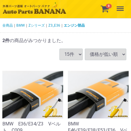
Menu
0
全商品
BMW
Zシリーズ
Z3_E36
エンジン部品
2
件
の商品がみつかりました。
BMW E36/E34/Z3 Vベル
BMW
ト C009
E46/E39/E38/E53/E36 Vベ