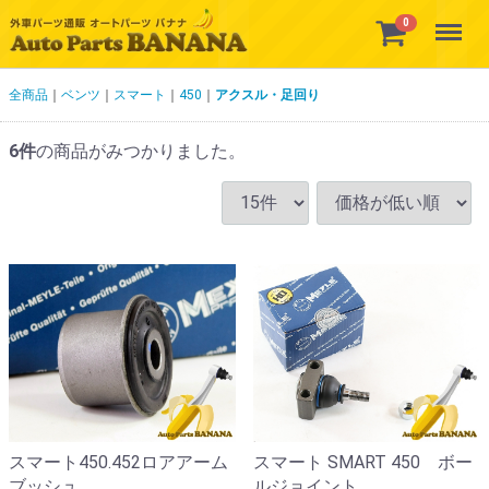
Menu
0
全商品
ベンツ
スマート
450
アクスル・足回り
6
件
の商品がみつかりました。
スマート450.452ロアアーム
スマート SMART 450 ボー
ブッシュ
ルジョイント