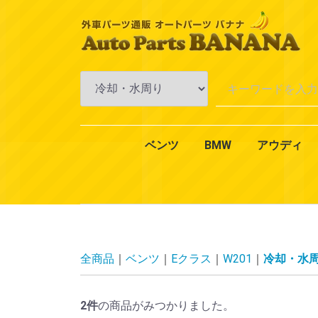
ベンツ
BMW
アウディ
Aクラス
Bクラス
Cクラス
Eクラス
CLKクラス
CLSクラス
CLクラス
Sクラス
SLKクラス
SLクラス
Mクラス
Vクラス
Rクラス
Gクラス
GLクラス
GLKクラス
VANEO
スマート
CLAクラス
1シリーズ
3シリーズ
4シリーズ
5シリーズ
6シリーズ
7シリーズ
Xシリーズ
Zシリーズ
MINI（ミニ）
2シリーズ
W168
W169
W176
W245
W246
W242
W202
W203
W204
W201
W210
W211
W212
W124
W208
W209
W219
W218
W215
W216
W126
W140
W220
W221
W222
R170
R171
R129
R230
W163
W164
W638
W639
W251
W463
X164
X204
W414
450
451
エンジ
エンジ
冷却・
AC・
ミッシ
アクス
ブレー
一般電
オイル
エクス
インテ
全商品
ベンツ
Eクラス
W201
冷却・水
2
件
の商品がみつかりました。