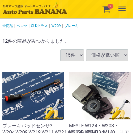
Menu
0
全商品
ベンツ
CLKクラス
W209
ブレーキ
12
件
の商品がみつかりました。
ブレーキパッドセンサ?
MEYLE W124・W208・
W204.W209.W219.W211.W221.W216.R171M334
W209・W210・W140 リア