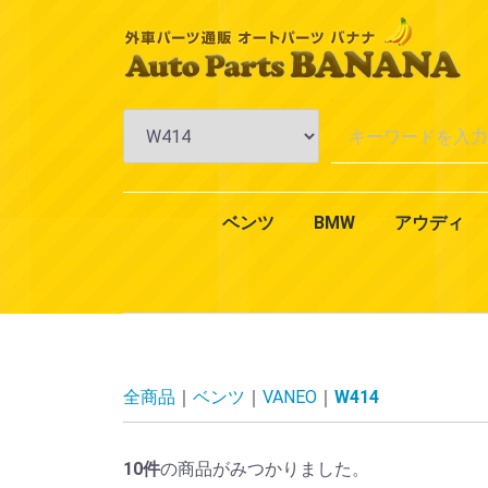
ベンツ
BMW
アウディ
Aクラス
Bクラス
Cクラス
Eクラス
CLKクラス
CLSクラス
CLクラス
Sクラス
SLKクラス
SLクラス
Mクラス
Vクラス
Rクラス
Gクラス
GLクラス
GLKクラス
VANEO
スマート
CLAクラス
1シリーズ
3シリーズ
4シリーズ
5シリーズ
6シリーズ
7シリーズ
Xシリーズ
Zシリーズ
MINI（ミニ）
2シリーズ
W168
W169
W176
W245
W246
W242
W202
W203
W204
W201
W210
W211
W212
W124
W208
W209
W219
W218
W215
W216
W126
W140
W220
W221
W222
R170
R171
R129
R230
W163
W164
W638
W639
W251
W463
X164
X204
W414
450
451
エンジ
エンジ
冷却・
AC・
ミッシ
アクス
ブレー
一般電
オイル
エクス
インテ
全商品
ベンツ
VANEO
W414
10
件
の商品がみつかりました。