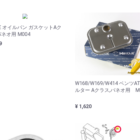
LE オイルパン ガスケットAク
バネオ用 M004
9
W168/W169/W414 ベンツ
ルター Aクラス,バネオ用 M0
¥ 1,620