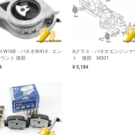
Aクラス・バネオエンジンマ
スW168・バネオW414 エン
ト 後部 M301
ウント 後部
¥ 5,184
4