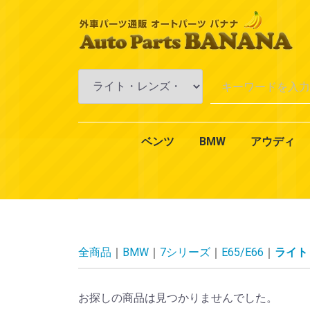
ベンツ
BMW
アウディ
Aクラス
Bクラス
Cクラス
Eクラス
CLKクラス
CLSクラス
CLクラス
Sクラス
SLKクラス
SLクラス
Mクラス
Vクラス
Rクラス
Gクラス
GLクラス
GLKクラス
VANEO
スマート
CLAクラス
1シリーズ
3シリーズ
4シリーズ
5シリーズ
6シリーズ
7シリーズ
Xシリーズ
Zシリーズ
MINI（ミニ）
2シリーズ
W168
W169
W176
W245
W246
W242
W202
W203
W204
W201
W210
W211
W212
W124
W208
W209
W219
W218
W215
W216
W126
W140
W220
W221
W222
R170
R171
R129
R230
W163
W164
W638
W639
W251
W463
X164
X204
W414
450
451
エンジ
エンジ
冷却・
AC・
ミッシ
アクス
ブレー
一般電
オイル
エクス
インテ
全商品
BMW
7シリーズ
E65/E66
ライト
お探しの商品は見つかりませんでした。