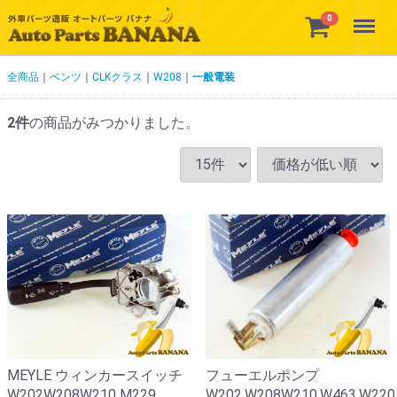
Menu
0
全商品
ベンツ
CLKクラス
W208
一般電装
2
件
の商品がみつかりました。
MEYLE ウィンカースイッチ
フューエルポンプ
W202W208W210 M229
W202.W208W210.W463.W220.