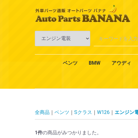
ベンツ
BMW
アウディ
Aクラス
Bクラス
Cクラス
Eクラス
CLKクラス
CLSクラス
CLクラス
Sクラス
SLKクラス
SLクラス
Mクラス
Vクラス
Rクラス
Gクラス
GLクラス
GLKクラス
VANEO
スマート
CLAクラス
1シリーズ
3シリーズ
4シリーズ
5シリーズ
6シリーズ
7シリーズ
Xシリーズ
Zシリーズ
MINI（ミニ）
2シリーズ
W168
W169
W176
W245
W246
W242
W202
W203
W204
W201
W210
W211
W212
W124
W208
W209
W219
W218
W215
W216
W126
W140
W220
W221
W222
R170
R171
R129
R230
W163
W164
W638
W639
W251
W463
X164
X204
W414
450
451
エンジ
エンジ
冷却・
AC・
ミッシ
アクス
ブレー
一般電
オイル
エクス
インテ
全商品
ベンツ
Sクラス
W126
エンジン
1
件
の商品がみつかりました。