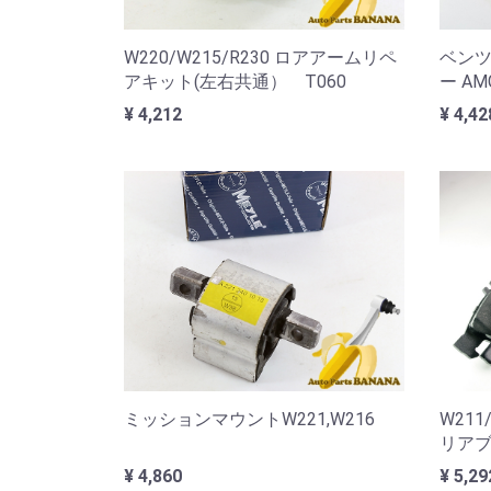
W220/W215/R230 ロアアームリペ
ベンツ
アキット(左右共通） T060
ー AMG
¥ 4,212
¥ 4,42
ミッションマウントW221,W216
W211
リアブ
¥ 4,860
¥ 5,29