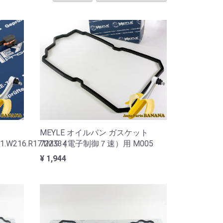
MEYLE オイルパン ガスケット
1.W216.R171M334
722.9（電子制御７速）用 M005
¥ 1,944