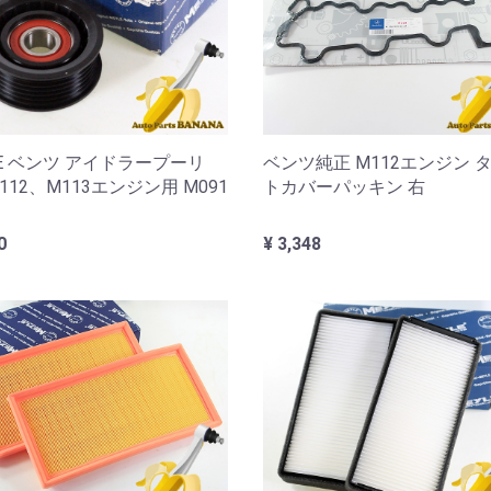
LE ベンツ アイドラープーリ
ベンツ純正 M112エンジン 
112、M113エンジン用 M091
トカバーパッキン 右
0
¥ 3,348