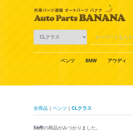
ベンツ
BMW
アウディ
Aクラス
Bクラス
Cクラス
Eクラス
CLKクラス
CLSクラス
CLクラス
Sクラス
SLKクラス
SLクラス
Mクラス
Vクラス
Rクラス
Gクラス
GLクラス
GLKクラス
VANEO
スマート
CLAクラス
1シリーズ
3シリーズ
4シリーズ
5シリーズ
6シリーズ
7シリーズ
Xシリーズ
Zシリーズ
MINI（ミニ）
2シリーズ
W168
W169
W176
W245
W246
W242
W202
W203
W204
W201
W210
W211
W212
W124
W208
W209
W219
W218
W215
W216
W126
W140
W220
W221
W222
R170
R171
R129
R230
W163
W164
W638
W639
W251
W463
X164
X204
W414
450
451
エンジ
エンジ
冷却・
AC・
ミッシ
アクス
ブレー
一般電
オイル
エクス
インテ
全商品
ベンツ
CLクラス
56
件
の商品がみつかりました。