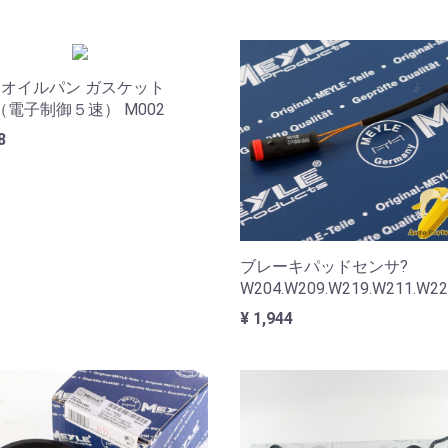
オイルパン ガスケット
6（電子制御５速） M002
8
ブレーキパッドセンサ?
W204.W209.W219.W211.W22
¥ 1,944