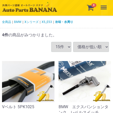
Menu
0
全商品
BMW
Xシリーズ
X5_E53
冷却・水周り
4
件
の商品がみつかりました。
Vベルト 5PK1025
BMW エクスパンションタ
ンク レベルスイッチ